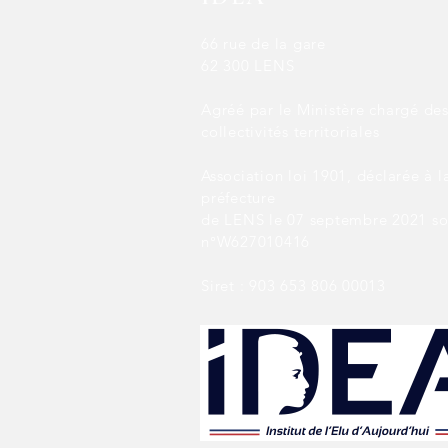
66 rue de la gare
62 300 LENS
Agréé par le Ministère chargé de
collectivités territoriales
Association loi 1901, déclarée à l
préfecture
de LENS le 07 septembre 2021 so
n°W627010416
Siret : 903 653 806 00013