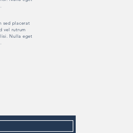
.
m sed placerat
ed vel rutrum
lisi. Nulla eget
.