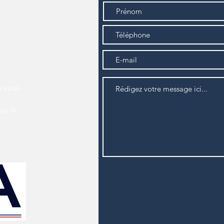
s
a sous-
us le